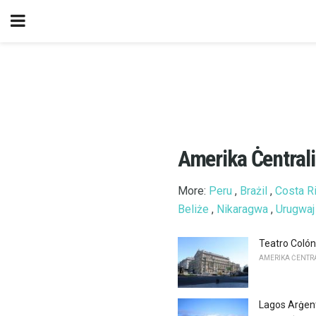
Amerika Ċentrali 
More:
Peru
,
Brażil
,
Costa R
Beliże
,
Nikaragwa
,
Urugwaj
Teatro Colón
AMERIKA ĊENTRAL
Lagos Arġent