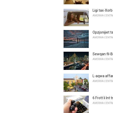
Liġi tax-Xorb
AMERIKA ĊENTRAL
Opzjonijiet t
AMERIKA ĊENTRAL
Sewqan fil-B
AMERIKA ĊENTRAL
L-aqwa affar
AMERIKA ĊENTRAL
6 Frott li Int 
AMERIKA ĊENTRAL