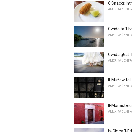
6 Snacks Int t
AMERIKA ĊENTRAL
Gwida ta 'l-I
AMERIKA ĊENTRAL
Gwida għat-T
AMERIKA ĊENTRAL
Il-Mużew tal-
AMERIKA ĊENTRAL
Il-Monasteru 
AMERIKA ĊENTRAL
Is-Siti ta 'l-