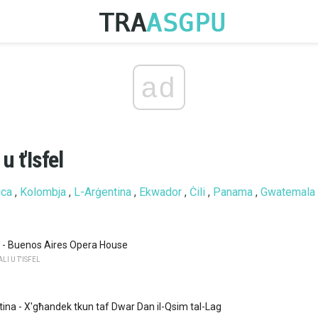
ad
u t'Isfel
ica
,
Kolombja
,
L-Arġentina
,
Ekwador
,
Ċili
,
Panama
,
Gwatemala
 - Buenos Aires Opera House
I U T'ISFEL
ina - X'għandek tkun taf Dwar Dan il-Qsim tal-Lag