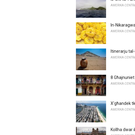
AMERIKA ĊENTRAL
In-Nikaragwa
AMERIKA ĊENTRAL
Itinerarju t
AMERIKA ĊENTRAL
8 Għajnuniet
AMERIKA ĊENTRAL
X'għandek tku
AMERIKA ĊENTRAL
Kollha dwar i