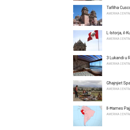
Tafilha Cusc
AMERIKA ĊENTRAL
L-Istorja, il
AMERIKA ĊENTRAL
3 Lukandi u R
AMERIKA ĊENTRAL
Għajnjiet Spa
AMERIKA ĊENTRAL
Il-Ħames Pajji
AMERIKA ĊENTRAL