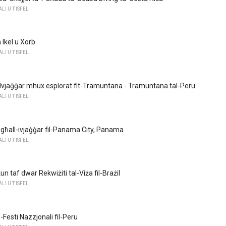
I U T'ISFEL
 Ikel u Xorb
I U T'ISFEL
al-Ivjaġġar mhux esplorat fit-Tramuntana - Tramuntana tal-Peru
I U T'ISFEL
 għall-ivjaġġar fil-Panama City, Panama
I U T'ISFEL
n taf dwar Rekwiżiti tal-Viża fil-Brażil
I U T'ISFEL
l-Festi Nazzjonali fil-Peru