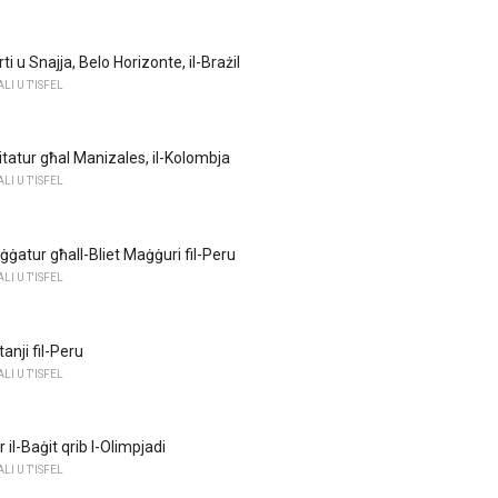
i u Snajja, Belo Horizonte, il-Brażil
I U T'ISFEL
itatur għal Manizales, il-Kolombja
I U T'ISFEL
ġġatur għall-Bliet Maġġuri fil-Peru
I U T'ISFEL
anji fil-Peru
I U T'ISFEL
 il-Baġit qrib l-Olimpjadi
I U T'ISFEL