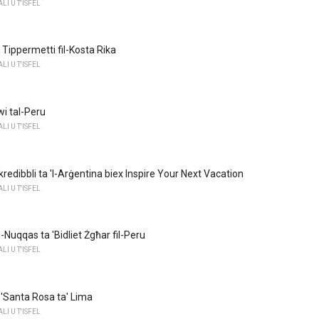
I U T'ISFEL
u Tippermetti fil-Kosta Rika
I U T'ISFEL
wi tal-Peru
I U T'ISFEL
redibbli ta 'l-Arġentina biex Inspire Your Next Vacation
I U T'ISFEL
-Nuqqas ta 'Bidliet Żgħar fil-Peru
I U T'ISFEL
a 'Santa Rosa ta' Lima
I U T'ISFEL