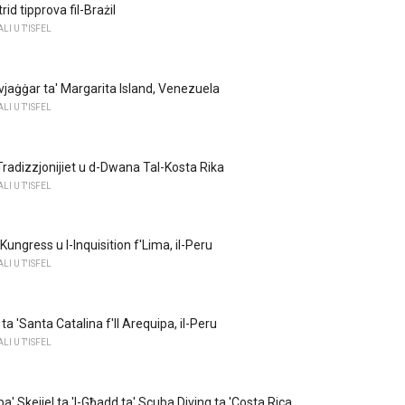
rid tipprova fil-Brażil
I U T'ISFEL
vvjaġġar ta' Margarita Island, Venezuela
I U T'ISFEL
radizzjonijiet u d-Dwana Tal-Kosta Rika
I U T'ISFEL
Kungress u l-Inquisition f'Lima, il-Peru
I U T'ISFEL
ta 'Santa Catalina f'Il Arequipa, il-Peru
I U T'ISFEL
Erba' Skejjel ta 'l-Għadd ta' Scuba Diving ta 'Costa Rica