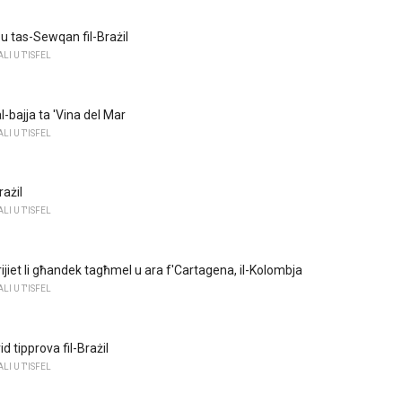
 u tas-Sewqan fil-Brażil
I U T'ISFEL
al-bajja ta 'Vina del Mar
I U T'ISFEL
rażil
I U T'ISFEL
ijiet li għandek tagħmel u ara f'Cartagena, il-Kolombja
I U T'ISFEL
trid tipprova fil-Brażil
I U T'ISFEL