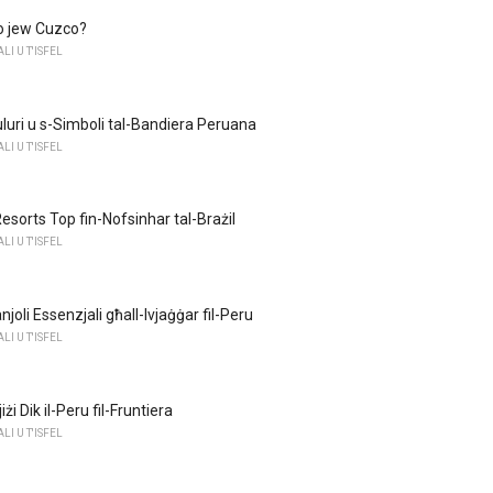
o jew Cuzco?
I U T'ISFEL
-Kuluri u s-Simboli tal-Bandiera Peruana
I U T'ISFEL
esorts Top fin-Nofsinhar tal-Brażil
I U T'ISFEL
njoli Essenzjali għall-Ivjaġġar fil-Peru
I U T'ISFEL
żi Dik il-Peru fil-Fruntiera
I U T'ISFEL