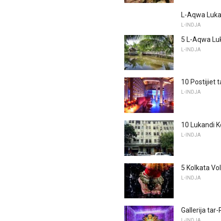
L-Aqwa Lukand
L-INDJA
5 L-Aqwa Luk
L-INDJA
10 Postijiet 
L-INDJA
10 Lukandi K
L-INDJA
5 Kolkata Vol
L-INDJA
Gallerija tar
L-INDJA