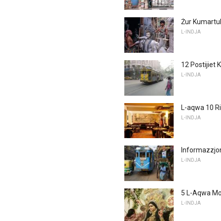
Żur Kumartul
L-INDJA
12 Postijiet 
L-INDJA
L-aqwa 10 Ri
L-INDJA
Informazzjon
L-INDJA
5 L-Aqwa Mod
L-INDJA