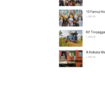
10 Famuż Ko
L-INDJA
Kif Tivvjaġġa
L-INDJA
A Kolkata Wal
L-INDJA