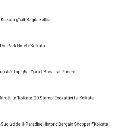
Kolkata għall-Baġits kollha
'The Park Hotel f'Kolkata
Turistiċi Top għal Żjara f'Banal tal-Punent
Ritratti ta 'Kolkata: 20 Stampi Evokattivi ta' Kolkata
-Suq Ġdida: Il-Paradise Historic Bargain Shopper f'Kolkata