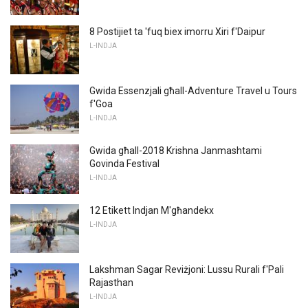
8 Postijiet ta 'fuq biex imorru Xiri f'Daipur
L-INDJA
Gwida Essenzjali għall-Adventure Travel u Tours
f'Goa
L-INDJA
Gwida għall-2018 Krishna Janmashtami
Govinda Festival
L-INDJA
12 Etikett Indjan M'għandekx
L-INDJA
Lakshman Sagar Reviżjoni: Lussu Rurali f'Pali
Rajasthan
L-INDJA