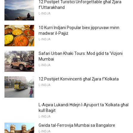
12 Postijiet Turistiċi Unforgettable għal Żjara
f'Uttarakhand
L-INDJA
10 Kurri Indjani Popular biex jippruvaw minn
madwar il-Pajjiż
L-INDJA
Safari Urban Khaki Tours: Mod ġdid ta 'Viżjoni
Mumbai
L-INDJA
12 Postijiet Konvinċenti għal Żjara f'Kolkata
L-INDJA
L-Aqwa Lukandi Ħdejn l-Ajruport ta 'Kolkata għal
kull Baġit
L-INDJA
Gwida tal-Ferrovija Mumbai sa Bangalore
L-INDJA