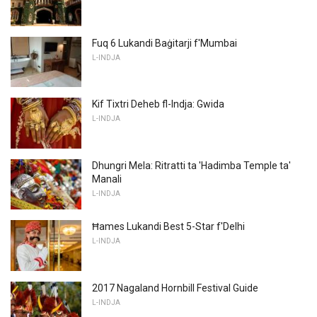
Fuq 6 Lukandi Baġitarji f'Mumbai
L-INDJA
Kif Tixtri Deheb fl-Indja: Gwida
L-INDJA
Dhungri Mela: Ritratti ta 'Hadimba Temple ta'
Manali
L-INDJA
Ħames Lukandi Best 5-Star f'Delhi
L-INDJA
2017 Nagaland Hornbill Festival Guide
L-INDJA