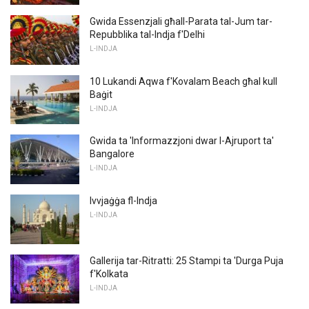
Gwida Essenzjali għall-Parata tal-Jum tar-
Repubblika tal-Indja f'Delhi
L-INDJA
10 Lukandi Aqwa f'Kovalam Beach għal kull
Baġit
L-INDJA
Gwida ta 'Informazzjoni dwar l-Ajruport ta'
Bangalore
L-INDJA
Ivvjaġġa fl-Indja
L-INDJA
Gallerija tar-Ritratti: 25 Stampi ta 'Durga Puja
f'Kolkata
L-INDJA