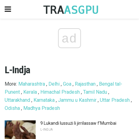
ad
L-Indja
More:
Maharashtra
,
Delhi
,
Goa
,
Rajasthan
,
Bengal tal-
Punent
,
Kerala
,
Himachal Pradesh
,
Tamil Nadu
,
Uttarakhand
,
Karnataka
,
Jammu u Kashmir
,
Uttar Pradesh
,
Odisha
,
Madhya Pradesh
9 Lukandi lussużi li jirrilassaw f'Mumbai
L-INDJA