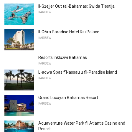
Il-Gżejjer Out tal-Baħamas: Gwida Tlestija
KARIBEW
Il-Gżira Paradise Hotel Riu Palace
KARIBEW
Resorts Inklużivi Baħamas
KARIBEW
L-aqwa Spas f'Nassau u fil-Paradise Island
KARIBEW
Grand Lucayan Bahamas Resort
KARIBEW
Aquaventure Water Park fil Atlantis Casino and
Resort