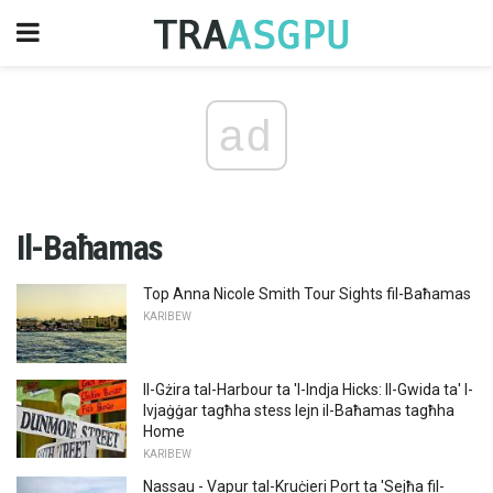
ad
Il-Baħamas
Top Anna Nicole Smith Tour Sights fil-Baħamas
KARIBEW
Il-Gżira tal-Harbour ta 'l-Indja Hicks: Il-Gwida ta' l-
Ivjaġġar tagħha stess lejn il-Baħamas tagħha
Home
KARIBEW
Nassau - Vapur tal-Kruċieri Port ta 'Sejħa fil-