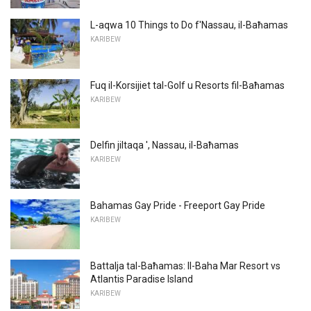
L-aqwa 10 Things to Do f'Nassau, il-Baħamas
KARIBEW
Fuq il-Korsijiet tal-Golf u Resorts fil-Baħamas
KARIBEW
Delfin jiltaqa ', Nassau, il-Baħamas
KARIBEW
Bahamas Gay Pride - Freeport Gay Pride
KARIBEW
Battalja tal-Baħamas: Il-Baha Mar Resort vs
Atlantis Paradise Island
KARIBEW