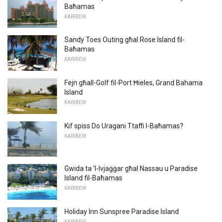
Baħamas
KARIBEW
Sandy Toes Outing għal Rose Island fil-
Baħamas
KARIBEW
Fejn għall-Golf fil-Port Ħieles, Grand Bahama
Island
KARIBEW
Kif spiss Do Uragani Ttaffi l-Baħamas?
KARIBEW
Gwida ta 'l-Ivjaġġar għal Nassau u Paradise
Island fil-Baħamas
KARIBEW
Holiday Inn Sunspree Paradise Island
KARIBEW